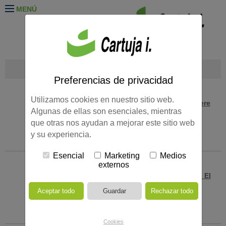
MENÚ
NOTICIAS CARTUJA I.
Preferencias de privacidad
Utilizamos cookies en nuestro sitio web.
>
Cartuja I. construirá el Residencial Célere
Algunas de ellas son esenciales, mientras
Tarso en Sevilla
que otras nos ayudan a mejorar este sitio web
29/04/2026
y su experiencia.
Esencial
Marketing
Medios
externos
>
Cartuja I. construirá el Residencial Abu El
Prado de San Sebastián en Sevilla
09/04/2026
Cookies