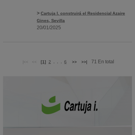
>
Cartuja I. construirá el Residencial Azaire
Gines, Sevilla
20/01/2025
. . .
71 En total
[1]
2
6