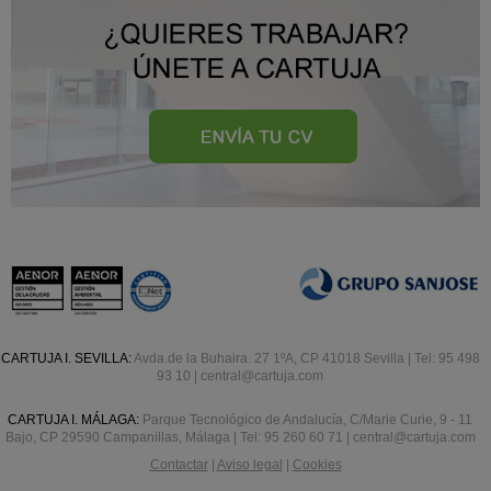
CARTUJA I. SEVILLA:
Avda.de la Buhaira. 27 1ºA, CP 41018 Sevilla | Tel: 95 498
93 10 | central@cartuja.com
CARTUJA I. MÁLAGA:
Parque Tecnológico de Andalucía, C/Marie Curie, 9 - 11
Bajo, CP 29590 Campanillas, Málaga | Tel: 95 260 60 71 | central@cartuja.com
Contactar
|
Aviso legal
|
Cookies