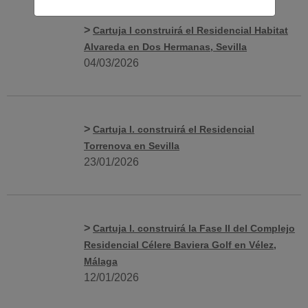
>
Cartuja I construirá el Residencial Habitat
Alvareda en Dos Hermanas, Sevilla
04/03/2026
>
Cartuja I. construirá el Residencial
Torrenova en Sevilla
23/01/2026
>
Cartuja I. construirá la Fase II del Complejo
Residencial Célere Baviera Golf en Vélez,
Málaga
12/01/2026