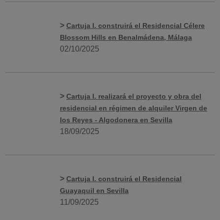
>
Cartuja I. construirá el Residencial Célere
Blossom Hills en Benalmádena, Málaga
02/10/2025
>
Cartuja I. realizará el proyecto y obra del
residencial en régimen de alquiler Virgen de
los Reyes - Algodonera en Sevilla
18/09/2025
>
Cartuja I. construirá el Residencial
Guayaquil en Sevilla
11/09/2025