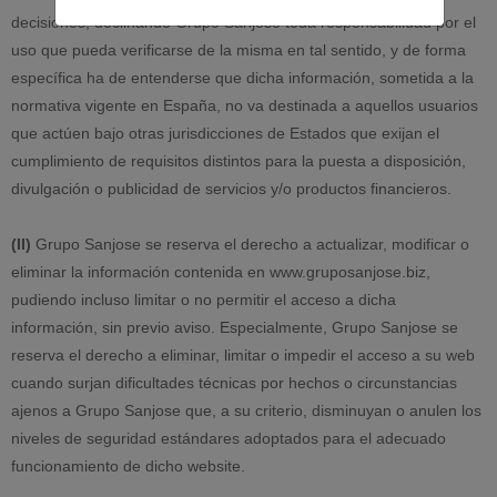
decisiones, declinando Grupo Sanjose toda responsabilidad por el
uso que pueda verificarse de la misma en tal sentido, y de forma
específica ha de entenderse que dicha información, sometida a la
normativa vigente en España, no va destinada a aquellos usuarios
que actúen bajo otras jurisdicciones de Estados que exijan el
cumplimiento de requisitos distintos para la puesta a disposición,
divulgación o publicidad de servicios y/o productos financieros.
(II)
Grupo Sanjose se reserva el derecho a actualizar, modificar o
eliminar la información contenida en www.gruposanjose.biz,
pudiendo incluso limitar o no permitir el acceso a dicha
información, sin previo aviso. Especialmente, Grupo Sanjose se
reserva el derecho a eliminar, limitar o impedir el acceso a su web
cuando surjan dificultades técnicas por hechos o circunstancias
ajenos a Grupo Sanjose que, a su criterio, disminuyan o anulen los
niveles de seguridad estándares adoptados para el adecuado
funcionamiento de dicho website.