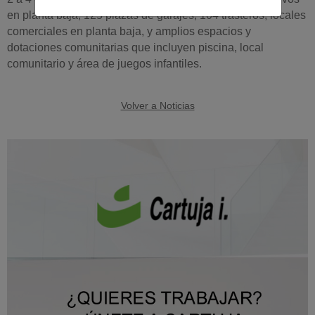
en planta baja, 125 plazas de garajes, 104 trasteros, locales
comerciales en planta baja, y amplios espacios y
dotaciones comunitarias que incluyen piscina, local
comunitario y área de juegos infantiles.
Volver a Noticias