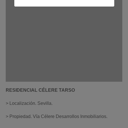
RESIDENCIAL CÉLERE TARSO
> Localización. Sevilla.
> Propiedad. Vía Célere Desarrollos Inmobiliarios.