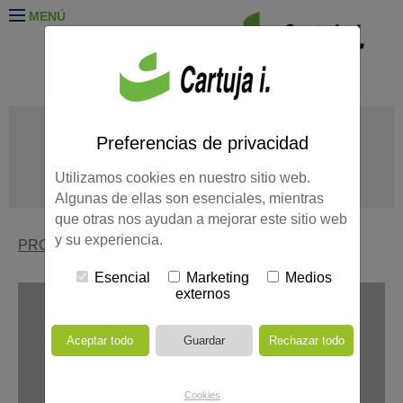
MENÚ
EDIFICIOS ADMINISTRATIVOS
EDUCACIÓN
OTROS
Preferencias de privacidad
REHABILITACIÓN
SANIDAD
VIVIENDAS
TODOS LOS
Utilizamos cookies en nuestro sitio web.
PROYECTOS
Algunas de ellas son esenciales, mientras
que otras nos ayudan a mejorar este sitio web
y su experiencia.
PROYECTOS
>
RESIDENCIAL CÉLERE TARSO
Esencial
Marketing
Medios
externos
Cookies