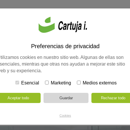
INICIO
PRESENTACIÓN
PROYECTOS
NOTI
IVOS
EDUCACIÓN
OTROS
REHABILITACIÓN
SANIDAD
VIVIENDAS
T
Preferencias de privacidad
tilizamos cookies en nuestro sitio web. Algunas de ellas son
senciales, mientras que otras nos ayudan a mejorar este sitio
CIÓN Y REFORMA DEL
RESIDENCIAS DE MAYORES 
eb y su experiencia.
 DE SALUD DE CORTEGANA
Esencial
Marketing
Medios externos
A Y AMPLIACIÓN DE LA
A DE FÁTIMA
Cookies