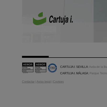
CARTUJA I. SEVILLA:
Avda.de la Bu
CARTUJA I. MÁLAGA:
Parque Tecnol
Contactar
|
Aviso legal
|
Cookies