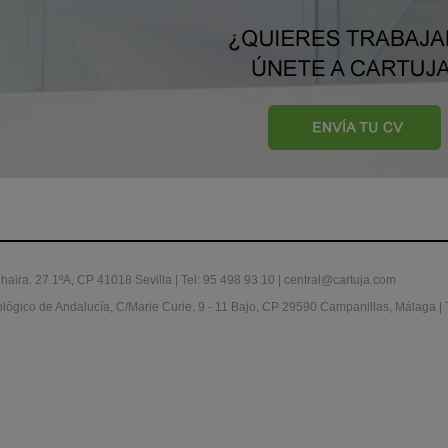
haira. 27 1ºA, CP 41018 Sevilla | Tel: 95 498 93 10 | central@cartuja.com
ógico de Andalucía, C/Marie Curie, 9 - 11 Bajo, CP 29590 Campanillas, Málaga | T