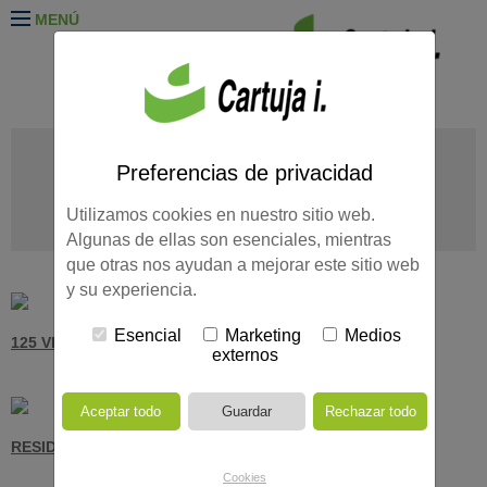
MENÚ
EDIFICIOS ADMINISTRATIVOS
EDUCACIÓN
OTROS
Preferencias de privacidad
REHABILITACIÓN
SANIDAD
VIVIENDAS
TODOS LOS
Utilizamos cookies en nuestro sitio web.
PROYECTOS
Algunas de ellas son esenciales, mientras
que otras nos ayudan a mejorar este sitio web
y su experiencia.
Esencial
Marketing
Medios
125 VPO PÍTAMO SUR
externos
RESIDENCIAL CÉLERE TARSO
Cookies