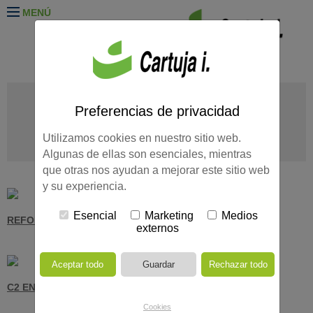
MENÚ
EDIFICIOS ADMINISTRATIVOS
EDUCACIÓN
OTROS
Preferencias de privacidad
REHABILITACIÓN
SANIDAD
VIVIENDAS
TODOS LOS
Utilizamos cookies en nuestro sitio web.
PROYECTOS
Algunas de ellas son esenciales, mientras
que otras nos ayudan a mejorar este sitio web
y su experiencia.
Esencial
Marketing
Medios
REFORMA COLEGIO AHLZAHIR
externos
C2 EN LA CARLOTA
Cookies